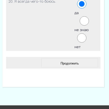
20. Я всегда чего-то боюсь.
да
не знаю
нет