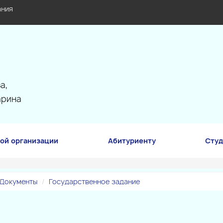
ания
а,
арина
ой организации
Абитуриенту
Студ
Документы
Государственное задание