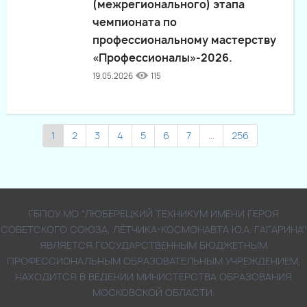
(межрегионального) этапа
чемпионата по
профессиональному мастерству
«Профессионалы»-2026.
19.05.2026
115
1
2
3
4
5
6
7
...
256
ГБПОУ МО "ЛЮБЕРЕЦКИЙ ТЕХНИКУМ ИМЕНИ ГЕРОЯ
СОВЕТСКОГО СОЮЗА, ЛЁТЧИКА-КОСМОНАВТА Ю.А. ГАГАРИНА"
ЯВЛЯЕТСЯ ГОСУДАРСТВЕННЫМ БЮДЖЕТНЫМ
ПРОФЕССИОНАЛЬНЫМ ОБРАЗОВАТЕЛЬНЫМ УЧРЕЖДЕНИЕМ,
НАХОДИТСЯ В ВЕДЕНИИ МИНИСТЕРСТВА ОБРАЗОВАНИЯ
МОСКОВСКОЙ ОБЛАСТИ.