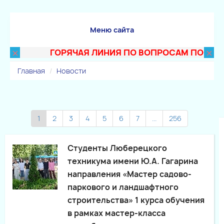
Меню сайта
×
×
ГОРЯЧАЯ ЛИНИЯ ПО ВОПРОСАМ ПОСТУПЛЕН
Главная
Новости
1
2
3
4
5
6
7
...
256
Студенты Люберецкого
техникума имени Ю.А. Гагарина
направления «Мастер садово-
паркового и ландшафтного
строительства» 1 курса обучения
в рамках мастер-класса