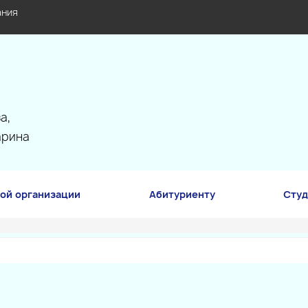
ания
а,
арина
ой организации
Абитуриенту
Студ