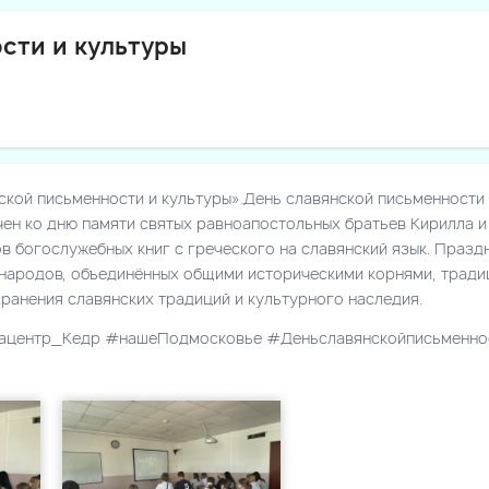
сти и культуры
кой письменности и культуры».День славянской письменности 
чен ко дню памяти святых равноапостольных братьев Кирилла 
в богослужебных книг с греческого на славянский язык. Празд
народов, объединённых общими историческими корнями, тради
ранения славянских традиций и культурного наследия.
ацентр_Кедр #нашеПодмосковье #Деньславянскойписьменно