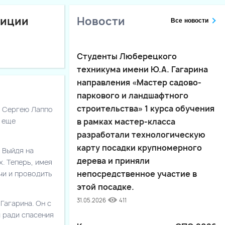
диции
Новости
Все новости
Студенты Люберецкого
техникума имени Ю.А. Гагарина
направления «Мастер садово-
паркового и ландшафтного
строительства» 1 курса обучения
в Сергею Лаппо
т еще
в рамках мастер-класса
разработали технологическую
карту посадки крупномерного
 Выйдя на
дерева и приняли
. Теперь, имея
чи и проводить
непосредственное участие в
этой посадке.
31.05.2026
411
Гагарина. Он с
 ради спасения