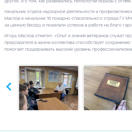
других, и о том, как развивались технологии борьбы с огнем.
Начальник отдела надзорной деятельности и профилактичес
Маслов и начальник 16 пожарно-спасательного отряда ГУ М
за ценную беседу и пожелали успехов в работе на благо га
Игорь Маслов отметил: «Опыт и знания ветеранов служат про
председателя в жизни коллектива способствует сохранению
помогает поддерживать высокий уровень профессионализма 