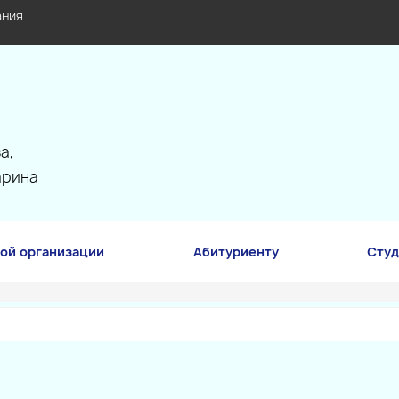
ания
а,
арина
ой организации
Абитуриенту
Студ