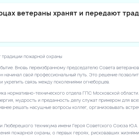
ерцах ветераны хранят и передают тра
т традиции пожарной охраны
обытие. Вновь переизбранному председателю Совета ветерано
 он начинал свой профессиональный путь. Это решение позволи
и укрепить связь между поколениями огнеборцев.
ика нормативно-технического отдела ГПС Московской области.
нергия, мудрость и преданность делу служат примером для всех
ивнее решать насущные вопросы коллег, организовывать встре
и Люберецкого техникума имени Героя Советского Союза Ю.А. 
ения пожарной охраны, о первых героях, рисковавших жизнями