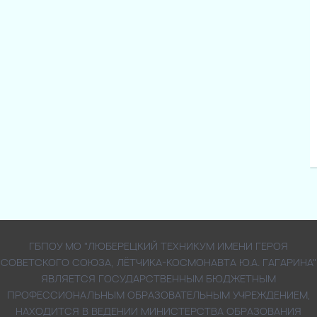
ГБПОУ МО "ЛЮБЕРЕЦКИЙ ТЕХНИКУМ ИМЕНИ ГЕРОЯ
СОВЕТСКОГО СОЮЗА, ЛЁТЧИКА-КОСМОНАВТА Ю.А. ГАГАРИНА"
ЯВЛЯЕТСЯ ГОСУДАРСТВЕННЫМ БЮДЖЕТНЫМ
ПРОФЕССИОНАЛЬНЫМ ОБРАЗОВАТЕЛЬНЫМ УЧРЕЖДЕНИЕМ,
НАХОДИТСЯ В ВЕДЕНИИ МИНИСТЕРСТВА ОБРАЗОВАНИЯ