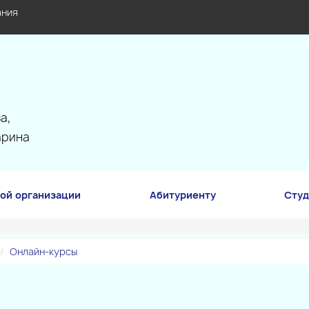
ания
а,
арина
ой организации
Абитуриенту
Студ
Онлайн-курсы