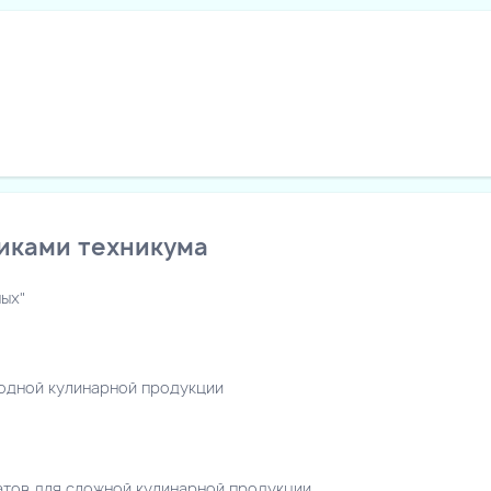
иками техникума
ых"
лодной кулинарной продукции
атов для сложной кулинарной продукции