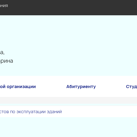
ания
а,
арина
ой организации
Абитуриенту
Студ
тов по эксплуатации зданий