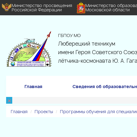
Министерство просвещения
Министерство образов
Российской Федерации
Московской области
ГБПОУ МО
Люберецкий техникум
имени Героя Советского Союз
лётчика-космонавта Ю. А. Гаг
Главная
Сведения об образовательн
×
Главная
Проекты
Программы обучения для специалис