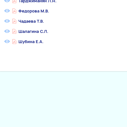
Тарджиманян Л.Н.
Федорова М.В.
Чадаева Т.В.
Шалагина С.Л.
Шубина Е.А.