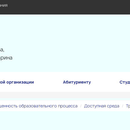
ания
а,
арина
ой организации
Абитуриенту
Студ
щенность образовательного процесса
Доступная среда
Т