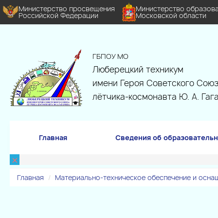
Министерство просвещения
Министерство образов
Российской Федерации
Московской области
ГБПОУ МО
Люберецкий техникум
имени Героя Советского Союз
лётчика-космонавта Ю. А. Гаг
Главная
Сведения об образовательн
×
Главная
Материально-техническое обеспечение и осна