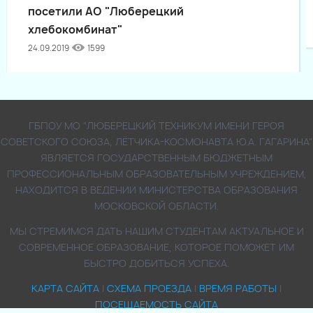
посетили АО "Люберецкий
хлебокомбинат"
24.09.2019
1599
ГБПОУ МО "ЛЮБЕРЕЦКИЙ ТЕХНИКУМ ИМЕНИ ГЕРОЯ
СОВЕТСКОГО СОЮЗА, ЛЁТЧИКА-КОСМОНАВТА Ю.А. ГАГАРИНА"
ЯВЛЯЕТСЯ ГОСУДАРСТВЕННЫМ БЮДЖЕТНЫМ
ПРОФЕССИОНАЛЬНЫМ ОБРАЗОВАТЕЛЬНЫМ УЧРЕЖДЕНИЕМ,
НАХОДИТСЯ В ВЕДЕНИИ МИНИСТЕРСТВА ОБРАЗОВАНИЯ
МОСКОВСКОЙ ОБЛАСТИ.
МЫ СТРЕМИМСЯ ДАТЬ НАШИМ СТУДЕНТАМ АКТУАЛЬНОЕ И
СОВРЕМЕННОЕ ОБРАЗОВАНИЕ, КОТОРОЕ ПОМОЖЕТ ИМ
БЫСТРО ДОБИТЬСЯ УСПЕХА.
КАРТА САЙТА
|
СХЕМА ПРОЕЗДА
|
ВРЕМЯ РАБОТЫ
|
ПОСЕЩАЕМОСТЬ САЙТА