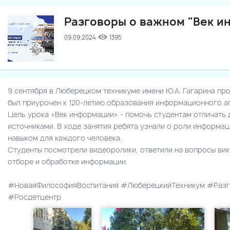
Разговоры о важном "Век и
09.09.2024
1395
9 сентября в Люберецком техникуме имени Ю.А. Гагарина пр
был приурочен к 120-летию образования информационного а
Цель урока «Век информации» - помочь студентам отличать
источниками. В ходе занятия ребята узнали о роли информа
навыком для каждого человека.
Студенты посмотрели видеоролики, ответили на вопросы викт
отборе и обработке информации.
#НоваяФилософияВоспитания #ЛюберецкийТехникум #Раз
#Росдетцентр