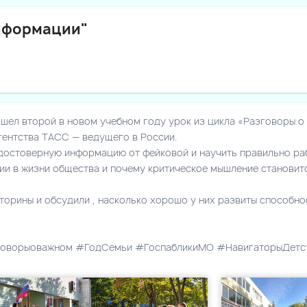
нформации"
ошел второй в новом учебном году урок из цикла «Разговоры о
гентства ТАСС — ведущего в России.
 достоверную информацию от фейковой и научить правильно ра
ции в жизни общества и почему критическое мышление станови
орины и обсудили , насколько хорошо у них развиты способнос
говорыоважном #ГодСемьи #ГоспабликиМО #НавигаторыДетс