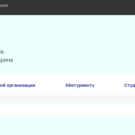
ания
а,
арина
ой организации
Абитуриенту
Студ