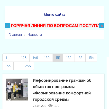
Меню сайта
×
×
ГОРЯЧАЯ ЛИНИЯ ПО ВОПРОСАМ ПОСТУПЛЕНИЯ В Т
Главная
Новости
1
...
148
149
150
151
152
153
154
155
...
256
Информирование граждан об
объектах программы
«Формирование комфортной
городской среды»
28.04.2021
1272