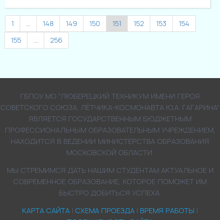
1
...
148
149
150
151
152
153
154
155
...
256
ГБПОУ МО "ЛЮБЕРЕЦКИЙ ТЕХНИКУМ ИМЕНИ ГЕРОЯ
СОВЕТСКОГО СОЮЗА, ЛЁТЧИКА-КОСМОНАВТА Ю.А. ГАГАРИНА"
ЯВЛЯЕТСЯ ГОСУДАРСТВЕННЫМ БЮДЖЕТНЫМ
ПРОФЕССИОНАЛЬНЫМ ОБРАЗОВАТЕЛЬНЫМ УЧРЕЖДЕНИЕМ,
НАХОДИТСЯ В ВЕДЕНИИ МИНИСТЕРСТВА ОБРАЗОВАНИЯ
МОСКОВСКОЙ ОБЛАСТИ.
МЫ СТРЕМИМСЯ ДАТЬ НАШИМ СТУДЕНТАМ АКТУАЛЬНОЕ И
СОВРЕМЕННОЕ ОБРАЗОВАНИЕ, КОТОРОЕ ПОМОЖЕТ ИМ
БЫСТРО ДОБИТЬСЯ УСПЕХА.
КАРТА САЙТА
|
СХЕМА ПРОЕЗДА
|
ВРЕМЯ РАБОТЫ
|