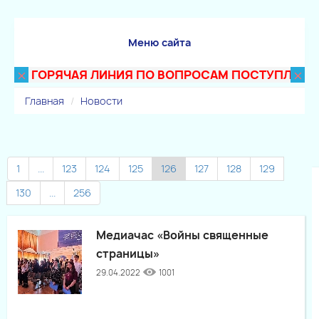
Меню сайта
×
×
ГОРЯЧАЯ ЛИНИЯ ПО ВОПРОСАМ ПОСТУПЛЕНИЯ В Т
Главная
Новости
1
...
123
124
125
126
127
128
129
130
...
256
Медиачас «Войны священные
страницы»
29.04.2022
1001