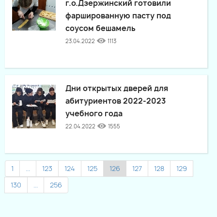
г.о.Дзержинский готовили
фаршированную пасту под
соусом бешамель
23.04.2022
1113
Дни открытых дверей для
абитуриентов 2022-2023
учебного года
22.04.2022
1555
1
...
123
124
125
126
127
128
129
130
...
256