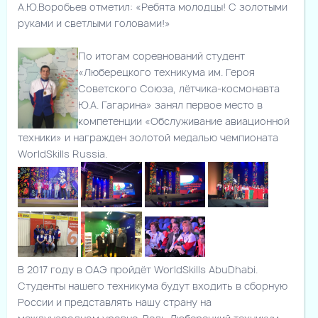
А.Ю.Воробьев отметил: «Ребята молодцы! С золотыми
руками и светлыми головами!»
По итогам соревнований студент
«Люберецкого техникума им. Героя
Советского Союза, лётчика-космонавта
Ю.А. Гагарина» занял первое место в
компетенции «Обслуживание авиационной
техники» и награжден золотой медалью чемпионата
WorldSkills Russia.
В 2017 году в ОАЭ пройдёт WorldSkills AbuDhabi.
Студенты нашего техникума будут входить в сборную
России и представлять нашу страну на