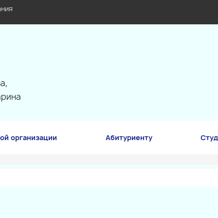
ания
а,
арина
ой организации
Абитуриенту
Студ