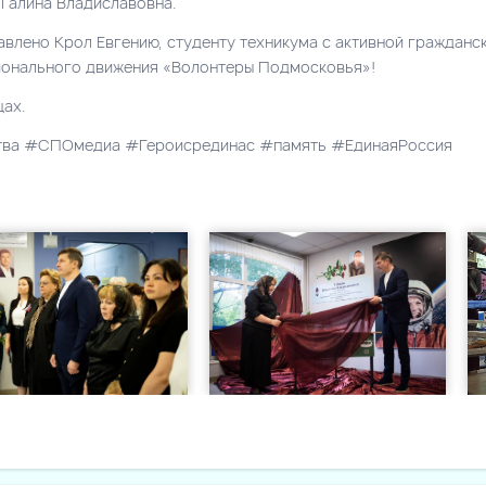
 Галина Владиславовна.
авлено Крол Евгению, студенту техникума с активной гражданс
ионального движения «Волонтеры Подмосковья»!
цах.
тва #СПОмедиа #Героисрединас #память #ЕдинаяРоссия