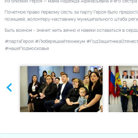
Из близких героя — мама Надежда Афанасьевна и его сестра
Почетное право первому сесть за парту Героя было предост
позицией, волонтеру-наставнику муниципального штаба рег
Быть воином - значит жить вечно и навеки оставаться в серд
#партаГероя #Люберецкийтехникум #ГодЗащитникаОтечес
#нашеПодмосковье