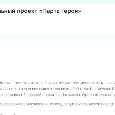
ьный проект «Парта Героя»
 имени Героя Советского Союза, лётчика-космонавта Ю.А. Гага
 человеке, выпускнике нашего техникума Тебакове Владиславе 
не специальной военной операции. Награжден Орденом мужеств
ерцы Владимир Михайлович Волков, депутат Московской област