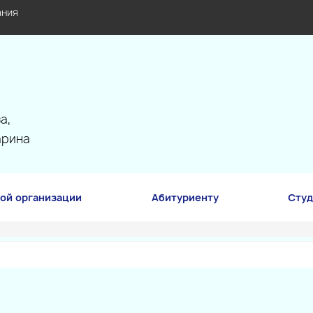
ания
а,
арина
ой организации
Абитуриенту
Студ