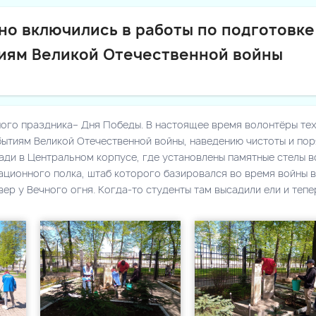
но включились в работы по подготовке
тиям Великой Отечественной войны
ного праздника– Дня Победы. В настоящее время волонтёры те
бытиям Великой Отечественной войны, наведению чистоты и пор
ади в Центральном корпусе, где установлены памятные стелы 
ционного полка, штаб которого базировался во время войны в
ер у Вечного огня. Когда-то студенты там высадили ели и тепе