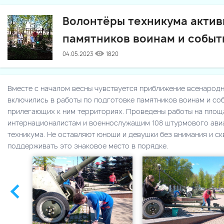
Волонтёры техникума актив
памятников воинам и собы
04.05.2023
1820
Вместе с началом весны чувствуется приближение всенарод
включились в работы по подготовке памятников воинам и со
прилегающих к ним территориях. Проведены работы на площ
интернационалистам и военнослужащим 108 штурмового авиа
техникума. Не оставляют юноши и девушки без внимания и скв
поддерживать это знаковое место в порядке.