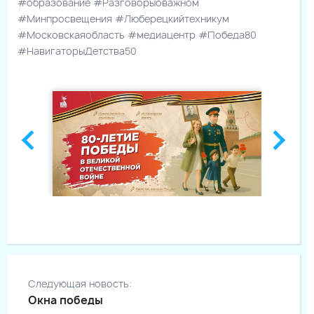
#образование #Разговорыоважном
#Минпросвещения #Люберецкийтехникум
#Московскаяобласть #медиацентр #Победа80
#НавигаторыДетства50
Следующая новость:
Окна победы