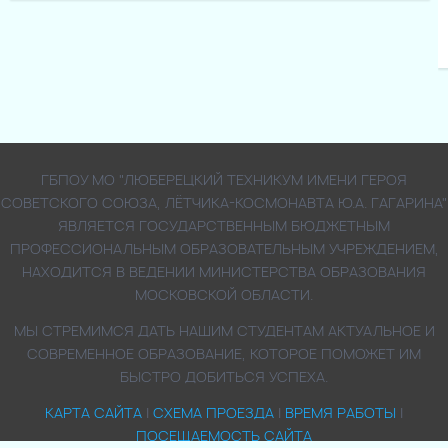
ГБПОУ МО "ЛЮБЕРЕЦКИЙ ТЕХНИКУМ ИМЕНИ ГЕРОЯ
СОВЕТСКОГО СОЮЗА, ЛЁТЧИКА-КОСМОНАВТА Ю.А. ГАГАРИНА"
ЯВЛЯЕТСЯ ГОСУДАРСТВЕННЫМ БЮДЖЕТНЫМ
ПРОФЕССИОНАЛЬНЫМ ОБРАЗОВАТЕЛЬНЫМ УЧРЕЖДЕНИЕМ,
НАХОДИТСЯ В ВЕДЕНИИ МИНИСТЕРСТВА ОБРАЗОВАНИЯ
МОСКОВСКОЙ ОБЛАСТИ.
МЫ СТРЕМИМСЯ ДАТЬ НАШИМ СТУДЕНТАМ АКТУАЛЬНОЕ И
СОВРЕМЕННОЕ ОБРАЗОВАНИЕ, КОТОРОЕ ПОМОЖЕТ ИМ
БЫСТРО ДОБИТЬСЯ УСПЕХА.
КАРТА САЙТА
|
СХЕМА ПРОЕЗДА
|
ВРЕМЯ РАБОТЫ
|
ПОСЕЩАЕМОСТЬ САЙТА