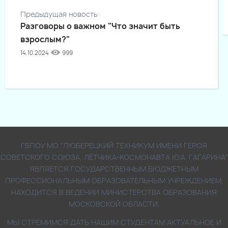
Предыдущая новость:
Разговоры о важном "Что значит быть
взрослым?"
14.10.2024
999
ГБПОУ МО "ЛЮБЕРЕЦКИЙ ТЕХНИКУМ ИМЕНИ ГЕРОЯ
СОВЕТСКОГО СОЮЗА, ЛЁТЧИКА-КОСМОНАВТА Ю.А. ГАГАРИНА"
ЯВЛЯЕТСЯ ГОСУДАРСТВЕННЫМ БЮДЖЕТНЫМ
ПРОФЕССИОНАЛЬНЫМ ОБРАЗОВАТЕЛЬНЫМ УЧРЕЖДЕНИЕМ,
НАХОДИТСЯ В ВЕДЕНИИ МИНИСТЕРСТВА ОБРАЗОВАНИЯ
МОСКОВСКОЙ ОБЛАСТИ.
МЫ СТРЕМИМСЯ ДАТЬ НАШИМ СТУДЕНТАМ АКТУАЛЬНОЕ И