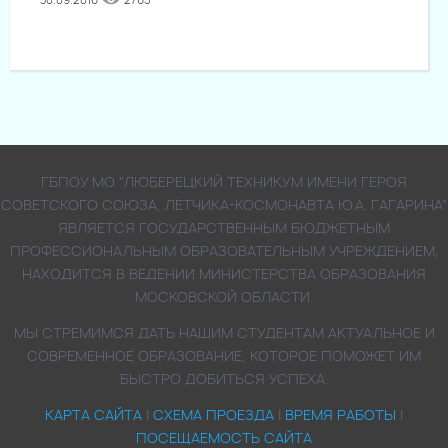
ГБПОУ МО "ЛЮБЕРЕЦКИЙ ТЕХНИКУМ ИМЕНИ ГЕРОЯ
СОВЕТСКОГО СОЮЗА, ЛЁТЧИКА-КОСМОНАВТА Ю.А. ГАГАРИНА"
ЯВЛЯЕТСЯ ГОСУДАРСТВЕННЫМ БЮДЖЕТНЫМ
ПРОФЕССИОНАЛЬНЫМ ОБРАЗОВАТЕЛЬНЫМ УЧРЕЖДЕНИЕМ,
НАХОДИТСЯ В ВЕДЕНИИ МИНИСТЕРСТВА ОБРАЗОВАНИЯ
МОСКОВСКОЙ ОБЛАСТИ.
МЫ СТРЕМИМСЯ ДАТЬ НАШИМ СТУДЕНТАМ АКТУАЛЬНОЕ И
СОВРЕМЕННОЕ ОБРАЗОВАНИЕ, КОТОРОЕ ПОМОЖЕТ ИМ
БЫСТРО ДОБИТЬСЯ УСПЕХА.
КАРТА САЙТА
|
СХЕМА ПРОЕЗДА
|
ВРЕМЯ РАБОТЫ
|
ПОСЕЩАЕМОСТЬ САЙТА