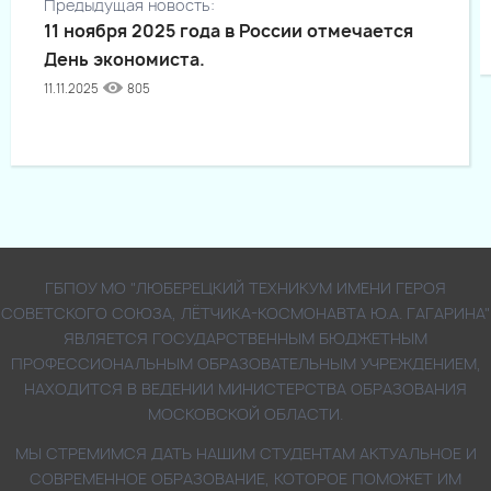
Предыдущая новость:
11 ноября 2025 года в России отмечается
День экономиста.
11.11.2025
805
ГБПОУ МО "ЛЮБЕРЕЦКИЙ ТЕХНИКУМ ИМЕНИ ГЕРОЯ
СОВЕТСКОГО СОЮЗА, ЛЁТЧИКА-КОСМОНАВТА Ю.А. ГАГАРИНА"
ЯВЛЯЕТСЯ ГОСУДАРСТВЕННЫМ БЮДЖЕТНЫМ
ПРОФЕССИОНАЛЬНЫМ ОБРАЗОВАТЕЛЬНЫМ УЧРЕЖДЕНИЕМ,
НАХОДИТСЯ В ВЕДЕНИИ МИНИСТЕРСТВА ОБРАЗОВАНИЯ
МОСКОВСКОЙ ОБЛАСТИ.
МЫ СТРЕМИМСЯ ДАТЬ НАШИМ СТУДЕНТАМ АКТУАЛЬНОЕ И
СОВРЕМЕННОЕ ОБРАЗОВАНИЕ, КОТОРОЕ ПОМОЖЕТ ИМ