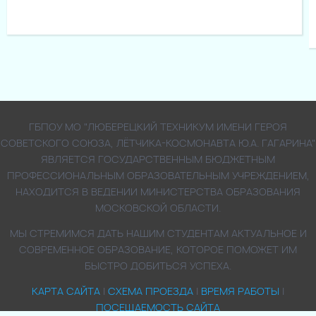
ГБПОУ МО "ЛЮБЕРЕЦКИЙ ТЕХНИКУМ ИМЕНИ ГЕРОЯ
СОВЕТСКОГО СОЮЗА, ЛЁТЧИКА-КОСМОНАВТА Ю.А. ГАГАРИНА"
ЯВЛЯЕТСЯ ГОСУДАРСТВЕННЫМ БЮДЖЕТНЫМ
ПРОФЕССИОНАЛЬНЫМ ОБРАЗОВАТЕЛЬНЫМ УЧРЕЖДЕНИЕМ,
НАХОДИТСЯ В ВЕДЕНИИ МИНИСТЕРСТВА ОБРАЗОВАНИЯ
МОСКОВСКОЙ ОБЛАСТИ.
МЫ СТРЕМИМСЯ ДАТЬ НАШИМ СТУДЕНТАМ АКТУАЛЬНОЕ И
СОВРЕМЕННОЕ ОБРАЗОВАНИЕ, КОТОРОЕ ПОМОЖЕТ ИМ
БЫСТРО ДОБИТЬСЯ УСПЕХА.
КАРТА САЙТА
|
СХЕМА ПРОЕЗДА
|
ВРЕМЯ РАБОТЫ
|
ПОСЕЩАЕМОСТЬ САЙТА