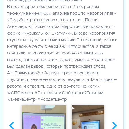
В преддверии юбилейной даты в Люберецком
техникуме имени Ю.А.Гагарина прошло мероприятие -
«Судьба страны длинною в сотню лет. Песни
Александры Пахмутовой». Мероприятие проходило в
форме «музыкальной шкатулки». В ходе мероприятия
студенты окунулись в мир музыки Пахмутовой, узнали
интересные факты о ее жизни и творчестве, а также
ответили на множество вопросов о знаменитых
песнях, написанных этим выдающимся композитором.
Был сделан вывод, который подтверждает слова
А.Н.Пахмутовой: «Следует просто все время
трудиться, иначе не достичь результата. Моя жизнь —
работа, и отделить одно от другого не могу».
#СПОмедиа #Годсемьи #ЛюберецкийТехикум
#Медиацентр #Росдетцентр