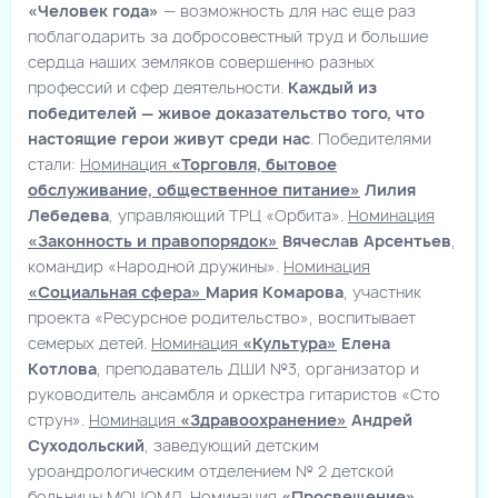
«Человек года»
— возможность для нас еще раз
поблагодарить за добросовестный труд и большие
сердца наших земляков совершенно разных
профессий и сфер деятельности.
Каждый из
победителей — живое доказательство того, что
настоящие герои живут среди нас
. Победителями
стали:
Номинация
«Торговля, бытовое
обслуживание, общественное питание»
Лилия
Лебедева
, управляющий ТРЦ «Орбита».
Номинация
«Законность и правопорядок»
Вячеслав Арсентьев
,
командир «Народной дружины».
Номинация
«Социальная сфера»
Мария Комарова
, участник
проекта «Ресурсное родительство», воспитывает
семерых детей.
Номинация
«Культура»
Елена
Котлова
, преподаватель ДШИ №3, организатор и
руководитель ансамбля и оркестра гитаристов «Сто
струн».
Номинация
«Здравоохранение»
Андрей
Суходольский
, заведующий детским
уроандрологическим отделением № 2 детской
больницы МОЦОМД.
Номинация
«Просвещение»