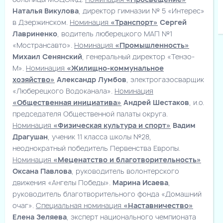
Наталья Викулова
, директор гимназии № 5 «Интерес»
в Дзержинском.
Номинация
«Транспорт»
Сергей
Лавриненко
, водитель люберецкого МАП №1
«Мострансавто».
Номинация
«Промышленность»
Михаил Сенянский
, генеральный директор «Тензо-
М».
Номинация
«Жилищно-коммунальное
хозяйство»
Александр Лумбов
, электрогазосварщик
«Люберецкого Водоканала».
Номинация
«Общественная инициатива»
Андрей Шестаков
, и.о.
председателя Общественной палаты округа.
Номинация
«Физическая культура и спорт»
Вадим
Драгушан
, ученик 11 класса школы №28,
неоднократный победитель Первенства Европы.
Номинация
«Меценатство и благотворительность»
Оксана Павлова
, руководитель волонтерского
движения «Ангелы Победы».
Марина Исаева
,
руководитель благотворительного фонда «Домашний
очаг».
Специальная номинация
«Наставничество»
Елена Зеляева
, эксперт национального чемпионата