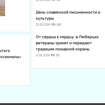
25.05.2026
307
День славянской письменности и
культуры
22.05.2026
265
От сердца к сердцу: в Люберцах
ветераны хранят и передают
традиции пожарной охраны
ытого
21.05.2026
331
ессионалы»