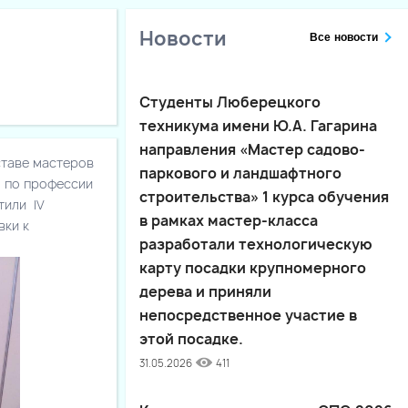
Новости
Все новости
Студенты Люберецкого
техникума имени Ю.А. Гагарина
направления «Мастер садово-
ставе мастеров
паркового и ландшафтного
я по профессии
строительства» 1 курса обучения
тили IV
в рамках мастер-класса
вки к
разработали технологическую
карту посадки крупномерного
дерева и приняли
непосредственное участие в
этой посадке.
31.05.2026
411