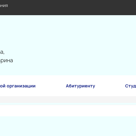
ания
а,
арина
ой организации
Абитуриенту
Студ