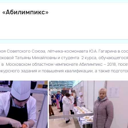
т «Абилимпикс»
роя Советского Союза, лётчика-космонавта Ю.А. Гагарина в со
юковой Татьяны Михайловны и студента 2 курса, обучающегос
о в Московском областном чемпионате Абилимпикс – 2018, посе
курсного задания и повышения квалификации, а также подгото