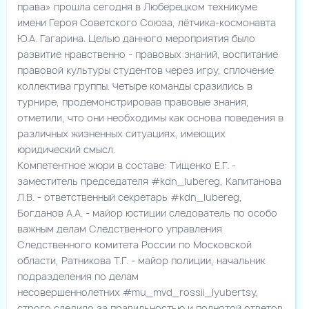
права» прошла сегодня в Люберецком техникуме
имени Героя Советского Союза, лётчика-космонавта
Ю.А. Гагарина. Целью данного мероприятия было
развитие нравственно - правовых знаний, воспитание
правовой культуры студентов через игру, сплочение
коллектива группы. Четыре команды сразились в
турнире, продемонстрировав правовые знания,
отметили, что они необходимы как основа поведения в
различных жизненных ситуациях, имеющих
юридический смысл.
Компетентное жюри в составе: Тищенко Е.Г. -
заместитель председателя
#kdn_lubereg
, Капитанова
Л.В. - ответственный секретарь
#kdn_lubereg
,
Богданов А.А. - майор юстиции следователь по особо
важным делам Следственного управления
Следственного комитета России по Московской
области, Ратникова Т.Г. - майор полиции, начальник
подразделения по делам
несовершеннолетних
#mu_mvd_rossii_lyubertsy
,
строго следило за правильностью и полнотой ответов