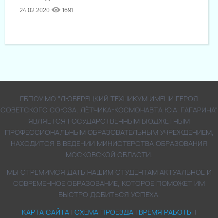
24.02.2020
1691
ГБПОУ МО "ЛЮБЕРЕЦКИЙ ТЕХНИКУМ ИМЕНИ ГЕРОЯ
СОВЕТСКОГО СОЮЗА, ЛЁТЧИКА-КОСМОНАВТА Ю.А. ГАГАРИНА"
ЯВЛЯЕТСЯ ГОСУДАРСТВЕННЫМ БЮДЖЕТНЫМ
ПРОФЕССИОНАЛЬНЫМ ОБРАЗОВАТЕЛЬНЫМ УЧРЕЖДЕНИЕМ,
НАХОДИТСЯ В ВЕДЕНИИ МИНИСТЕРСТВА ОБРАЗОВАНИЯ
МОСКОВСКОЙ ОБЛАСТИ.
МЫ СТРЕМИМСЯ ДАТЬ НАШИМ СТУДЕНТАМ АКТУАЛЬНОЕ И
СОВРЕМЕННОЕ ОБРАЗОВАНИЕ, КОТОРОЕ ПОМОЖЕТ ИМ
БЫСТРО ДОБИТЬСЯ УСПЕХА.
КАРТА САЙТА
|
СХЕМА ПРОЕЗДА
|
ВРЕМЯ РАБОТЫ
|