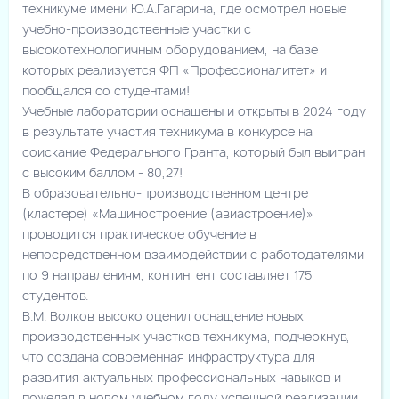
техникуме имени Ю.А.Гагарина, где осмотрел новые
учебно-производственные участки с
высокотехнологичным оборудованием, на базе
которых реализуется ФП «Профессионалитет» и
пообщался со студентами!
Учебные лаборатории оснащены и открыты в 2024 году
в результате участия техникума в конкурсе на
соискание Федерального Гранта, который был выигран
с высоким баллом - 80,27!
В образовательно-производственном центре
(кластере) «Машиностроение (авиастроение)»
проводится практическое обучение в
непосредственном взаимодействии с работодателями
по 9 направлениям, контингент составляет 175
студентов.
В.М. Волков высоко оценил оснащение новых
производственных участков техникума, подчеркнув,
что создана современная инфраструктура для
развития актуальных профессиональных навыков и
пожелал в новом учебном году успешной реализации