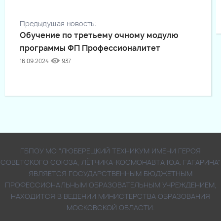
Предыдущая новость:
Обучение по третьему очному модулю
программы ФП Профессионалитет
16.09.2024
937
ГБПОУ МО "ЛЮБЕРЕЦКИЙ ТЕХНИКУМ ИМЕНИ ГЕРОЯ
СОВЕТСКОГО СОЮЗА, ЛЁТЧИКА-КОСМОНАВТА Ю.А. ГАГАРИНА"
ЯВЛЯЕТСЯ ГОСУДАРСТВЕННЫМ БЮДЖЕТНЫМ
ПРОФЕССИОНАЛЬНЫМ ОБРАЗОВАТЕЛЬНЫМ УЧРЕЖДЕНИЕМ,
НАХОДИТСЯ В ВЕДЕНИИ МИНИСТЕРСТВА ОБРАЗОВАНИЯ
МОСКОВСКОЙ ОБЛАСТИ.