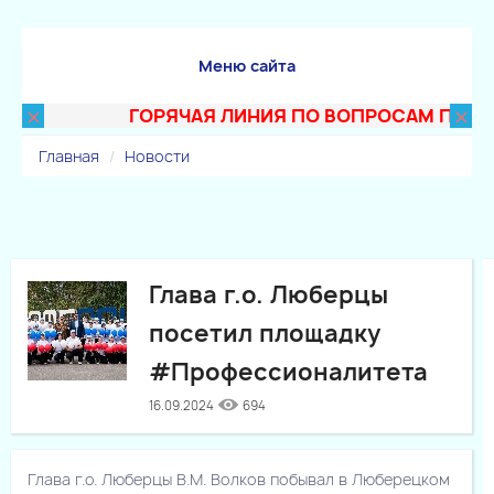
Меню сайта
×
×
ГОРЯЧАЯ ЛИНИЯ ПО ВОПРОСАМ ПОСТУПЛ
Главная
Новости
Глава г.о. Люберцы
посетил площадку
#Профессионалитета
16.09.2024
694
Глава г.о. Люберцы В.М. Волков побывал в Люберецком