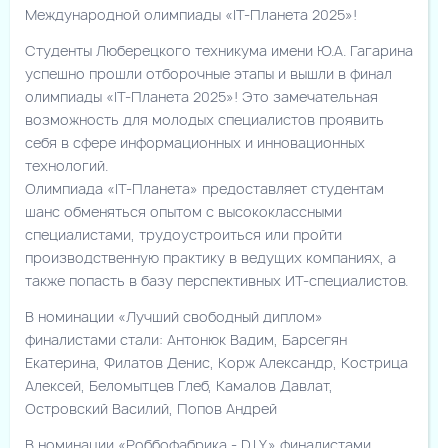
Международной олимпиады «IT-Планета 2025»!
Студенты Люберецкого техникума имени Ю.А. Гагарина
успешно прошли отборочные этапы и вышли в финал
олимпиады «IT-Планета 2025»! Это замечательная
возможность для молодых специалистов проявить
себя в сфере информационных и инновационных
технологий.
Олимпиада «IT-Планета» предоставляет студентам
шанс обменяться опытом с высококлассными
специалистами, трудоустроиться или пройти
производственную практику в ведущих компаниях, а
также попасть в базу перспективных ИТ-специалистов.
В номинации «Лучший свободный диплом»
финалистами стали: Антонюк Вадим, Барсегян
Екатерина, Филатов Денис, Корж Александр, Кострица
Алексей, Беломытцев Глеб, Камалов Давлат,
Островский Василий, Попов Андрей
В номинации «Роббофабрика - D.I.Y.» финалистами