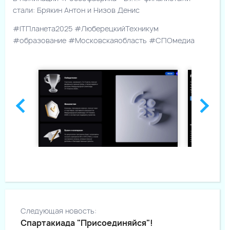
стали: Брякин Антон и Низов Денис
#ITПланета2025 #ЛюберецкийТехникум
#образование #Московскаяобласть #СПОмедиа
Следующая новость:
Спартакиада "Присоединяйся"!