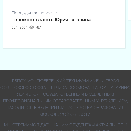
Предыдущая новость:
Телемост в честь Юрия Гагарина
23.11.2024
787
ГБПОУ МО "ЛЮБЕРЕЦКИЙ ТЕХНИКУМ ИМЕНИ ГЕРОЯ
СОВЕТСКОГО СОЮЗА, ЛЁТЧИКА-КОСМОНАВТА Ю.А. ГАГАРИНА"
ЯВЛЯЕТСЯ ГОСУДАРСТВЕННЫМ БЮДЖЕТНЫМ
ПРОФЕССИОНАЛЬНЫМ ОБРАЗОВАТЕЛЬНЫМ УЧРЕЖДЕНИЕМ,
НАХОДИТСЯ В ВЕДЕНИИ МИНИСТЕРСТВА ОБРАЗОВАНИЯ
МОСКОВСКОЙ ОБЛАСТИ.
МЫ СТРЕМИМСЯ ДАТЬ НАШИМ СТУДЕНТАМ АКТУАЛЬНОЕ И