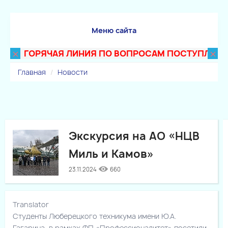
Меню сайта
×
×
ГОРЯЧАЯ ЛИНИЯ ПО ВОПРОСАМ ПОСТУПЛЕНИЯ В 
Главная
Новости
Экскурсия на АО «НЦВ
Миль и Камов»
23.11.2024
660
Translator
Студенты Люберецкого техникума имени Ю.А.
Гагарина, в рамках ФП «Профессионалитет» посетили