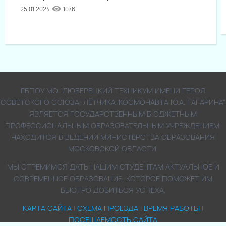
25.01.2024
1076
ГБПОУ МО "ЛЮБЕРЕЦКИЙ ТЕХНИКУМ ИМЕНИ ГЕРОЯ
СОВЕТСКОГО СОЮЗА, ЛЁТЧИКА-КОСМОНАВТА Ю.А. ГАГАРИНА"
ЯВЛЯЕТСЯ ГОСУДАРСТВЕННЫМ БЮДЖЕТНЫМ
ПРОФЕССИОНАЛЬНЫМ ОБРАЗОВАТЕЛЬНЫМ УЧРЕЖДЕНИЕМ,
НАХОДИТСЯ В ВЕДЕНИИ МИНИСТЕРСТВА ОБРАЗОВАНИЯ
МОСКОВСКОЙ ОБЛАСТИ.
МЫ СТРЕМИМСЯ ДАТЬ НАШИМ СТУДЕНТАМ АКТУАЛЬНОЕ И
СОВРЕМЕННОЕ ОБРАЗОВАНИЕ, КОТОРОЕ ПОМОЖЕТ ИМ
БЫСТРО ДОБИТЬСЯ УСПЕХА.
КАРТА САЙТА
|
СХЕМА ПРОЕЗДА
|
ВРЕМЯ РАБОТЫ
|
ПОСЕЩАЕМОСТЬ САЙТА