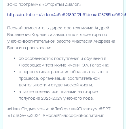
эфир программы «Открытый диалог».
https://rutube.ru/video/4a5e621892f2b91dea4d28785ba992e5/
Первый заместитель директора техникума Андрей
Васильевич Корнеев и заместитель директора по
учебно-воспитательной работе Анастасия Андреевна
Бусыгина рассказали:
об особенностях поступления и обучения в
Люберецком техникуме имени Ю.А. Гагарина;
о перспективах развития образовательного
процесса, организации воспитательной
деятельности и студенческой жизни,
а также поделились планами на второе
полугодие 2023-2024 учебного года.
#НашеПодмосковье #ЛюберецкийТехникум #ЛРТ
#ГодСемьи2024 #НоваяФилософияВоспитания