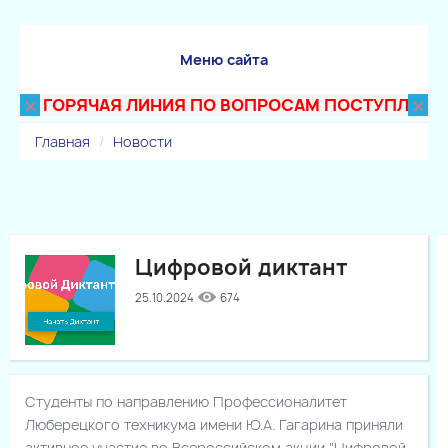
Меню сайта
×
×
ГОРЯЧАЯ ЛИНИЯ ПО ВОПРОСАМ ПОСТУПЛЕНИЯ В Т
Главная
Новости
Цифровой диктант
25.10.2024
674
Студенты по направлению Профессионалитет
Люберецкого техникума имени Ю.А. Гагарина приняли
активное участие во Всероссийском акции "Цифровой