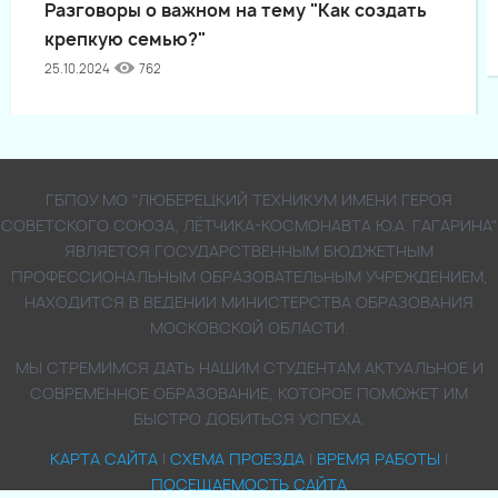
Разговоры о важном на тему "Как создать
крепкую семью?"
25.10.2024
762
ГБПОУ МО "ЛЮБЕРЕЦКИЙ ТЕХНИКУМ ИМЕНИ ГЕРОЯ
СОВЕТСКОГО СОЮЗА, ЛЁТЧИКА-КОСМОНАВТА Ю.А. ГАГАРИНА"
ЯВЛЯЕТСЯ ГОСУДАРСТВЕННЫМ БЮДЖЕТНЫМ
ПРОФЕССИОНАЛЬНЫМ ОБРАЗОВАТЕЛЬНЫМ УЧРЕЖДЕНИЕМ,
НАХОДИТСЯ В ВЕДЕНИИ МИНИСТЕРСТВА ОБРАЗОВАНИЯ
МОСКОВСКОЙ ОБЛАСТИ.
МЫ СТРЕМИМСЯ ДАТЬ НАШИМ СТУДЕНТАМ АКТУАЛЬНОЕ И
СОВРЕМЕННОЕ ОБРАЗОВАНИЕ, КОТОРОЕ ПОМОЖЕТ ИМ
БЫСТРО ДОБИТЬСЯ УСПЕХА.
КАРТА САЙТА
|
СХЕМА ПРОЕЗДА
|
ВРЕМЯ РАБОТЫ
|
ПОСЕЩАЕМОСТЬ САЙТА