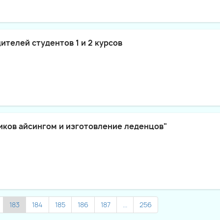
телей студентов 1 и 2 курсов
иков айсингом и изготовление леденцов"
183
184
185
186
187
...
256