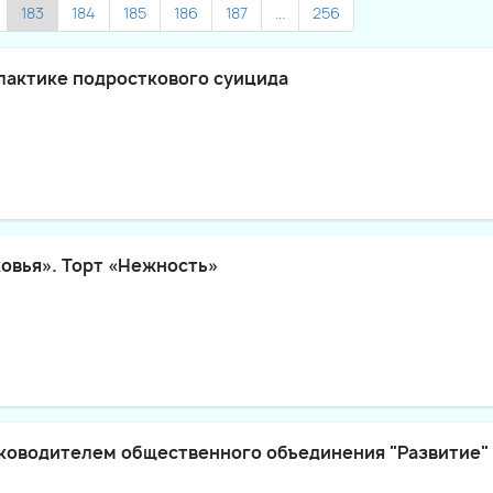
183
184
185
186
187
...
256
лактике подросткового суицида
овья». Торт «Нежность»
уководителем общественного объединения "Развитие"