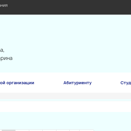
ания
а,
арина
ой организации
Абитуриенту
Студ