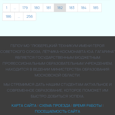
1
...
179
180
181
182
183
184
185
186
...
256
ГБПОУ МО "ЛЮБЕРЕЦКИЙ ТЕХНИКУМ ИМЕНИ ГЕРОЯ
СОВЕТСКОГО СОЮЗА, ЛЁТЧИКА-КОСМОНАВТА Ю.А. ГАГАРИНА"
ЯВЛЯЕТСЯ ГОСУДАРСТВЕННЫМ БЮДЖЕТНЫМ
ПРОФЕССИОНАЛЬНЫМ ОБРАЗОВАТЕЛЬНЫМ УЧРЕЖДЕНИЕМ,
НАХОДИТСЯ В ВЕДЕНИИ МИНИСТЕРСТВА ОБРАЗОВАНИЯ
МОСКОВСКОЙ ОБЛАСТИ.
МЫ СТРЕМИМСЯ ДАТЬ НАШИМ СТУДЕНТАМ АКТУАЛЬНОЕ И
СОВРЕМЕННОЕ ОБРАЗОВАНИЕ, КОТОРОЕ ПОМОЖЕТ ИМ
БЫСТРО ДОБИТЬСЯ УСПЕХА.
КАРТА САЙТА
|
СХЕМА ПРОЕЗДА
|
ВРЕМЯ РАБОТЫ
|
ПОСЕЩАЕМОСТЬ САЙТА