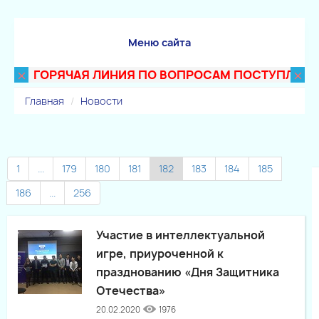
Меню сайта
×
×
ГОРЯЧАЯ ЛИНИЯ ПО ВОПРОСАМ ПОСТУПЛЕНИЯ В 
Главная
Новости
1
...
179
180
181
182
183
184
185
186
...
256
Участие в интеллектуальной
игре, приуроченной к
празднованию «Дня Защитника
Отечества»
20.02.2020
1976