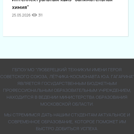
химия"
25.05.2026
311
ГБПОУ МО "ЛЮБЕРЕЦКИЙ ТЕХНИКУМ ИМЕНИ ГЕРОЯ
СОВЕТСКОГО СОЮЗА, ЛЁТЧИКА-КОСМОНАВТА Ю.А. ГАГАРИНА"
ЯВЛЯЕТСЯ ГОСУДАРСТВЕННЫМ БЮДЖЕТНЫМ
ПРОФЕССИОНАЛЬНЫМ ОБРАЗОВАТЕЛЬНЫМ УЧРЕЖДЕНИЕМ,
НАХОДИТСЯ В ВЕДЕНИИ МИНИСТЕРСТВА ОБРАЗОВАНИЯ
МОСКОВСКОЙ ОБЛАСТИ.
МЫ СТРЕМИМСЯ ДАТЬ НАШИМ СТУДЕНТАМ АКТУАЛЬНОЕ И
СОВРЕМЕННОЕ ОБРАЗОВАНИЕ, КОТОРОЕ ПОМОЖЕТ ИМ
БЫСТРО ДОБИТЬСЯ УСПЕХА.