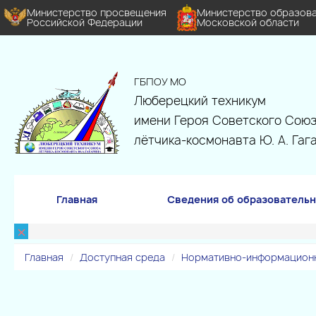
Министерство просвещения
Министерство образов
Российской Федерации
Московской области
ГБПОУ МО
Люберецкий техникум
имени Героя Советского Союз
лётчика-космонавта Ю. А. Гаг
Главная
Сведения об образовательн
×
Главная
Доступная среда
Нормативно-информационн