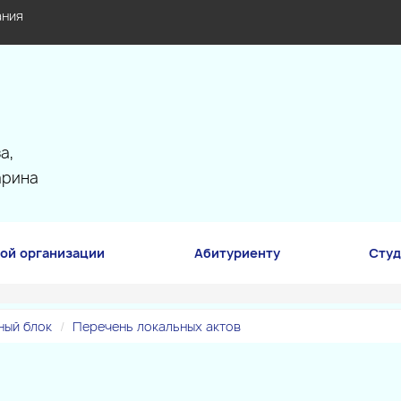
ания
а,
арина
ой организации
Абитуриенту
Студ
ый блок
Перечень локальных актов