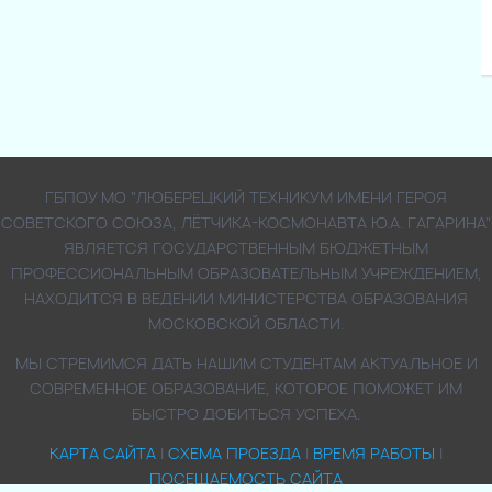
ГБПОУ МО "ЛЮБЕРЕЦКИЙ ТЕХНИКУМ ИМЕНИ ГЕРОЯ
СОВЕТСКОГО СОЮЗА, ЛЁТЧИКА-КОСМОНАВТА Ю.А. ГАГАРИНА"
ЯВЛЯЕТСЯ ГОСУДАРСТВЕННЫМ БЮДЖЕТНЫМ
ПРОФЕССИОНАЛЬНЫМ ОБРАЗОВАТЕЛЬНЫМ УЧРЕЖДЕНИЕМ,
НАХОДИТСЯ В ВЕДЕНИИ МИНИСТЕРСТВА ОБРАЗОВАНИЯ
МОСКОВСКОЙ ОБЛАСТИ.
МЫ СТРЕМИМСЯ ДАТЬ НАШИМ СТУДЕНТАМ АКТУАЛЬНОЕ И
СОВРЕМЕННОЕ ОБРАЗОВАНИЕ, КОТОРОЕ ПОМОЖЕТ ИМ
БЫСТРО ДОБИТЬСЯ УСПЕХА.
КАРТА САЙТА
|
СХЕМА ПРОЕЗДА
|
ВРЕМЯ РАБОТЫ
|
ПОСЕЩАЕМОСТЬ САЙТА