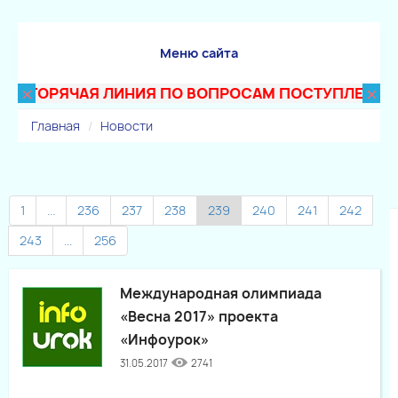
Меню сайта
×
×
ГОРЯЧАЯ ЛИНИЯ ПО ВОПРОСАМ ПОСТУПЛЕНИЯ В ТЕ
Главная
Новости
1
...
236
237
238
239
240
241
242
243
...
256
Международная олимпиада
«Весна 2017» проекта
«Инфоурок»
31.05.2017
2741