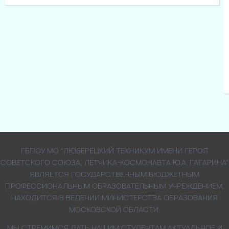
ГБПОУ МО "ЛЮБЕРЕЦКИЙ ТЕХНИКУМ ИМЕНИ ГЕРОЯ
СОВЕТСКОГО СОЮЗА, ЛЁТЧИКА-КОСМОНАВТА Ю.А. ГАГАРИНА"
ЯВЛЯЕТСЯ ГОСУДАРСТВЕННЫМ БЮДЖЕТНЫМ
ПРОФЕССИОНАЛЬНЫМ ОБРАЗОВАТЕЛЬНЫМ УЧРЕЖДЕНИЕМ,
НАХОДИТСЯ В ВЕДЕНИИ МИНИСТЕРСТВА ОБРАЗОВАНИЯ
МОСКОВСКОЙ ОБЛАСТИ.
МЫ СТРЕМИМСЯ ДАТЬ НАШИМ СТУДЕНТАМ АКТУАЛЬНОЕ И