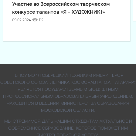
Участие во Всероссийском творческом
конкурсе талантов «Я – ХУДОЖНИК!»
09.02.2024
1121
ГБПОУ МО "ЛЮБЕРЕЦКИЙ ТЕХНИКУМ ИМЕНИ ГЕРОЯ
СОВЕТСКОГО СОЮЗА, ЛЁТЧИКА-КОСМОНАВТА Ю.А. ГАГАРИНА"
ЯВЛЯЕТСЯ ГОСУДАРСТВЕННЫМ БЮДЖЕТНЫМ
ПРОФЕССИОНАЛЬНЫМ ОБРАЗОВАТЕЛЬНЫМ УЧРЕЖДЕНИЕМ,
НАХОДИТСЯ В ВЕДЕНИИ МИНИСТЕРСТВА ОБРАЗОВАНИЯ
МОСКОВСКОЙ ОБЛАСТИ.
МЫ СТРЕМИМСЯ ДАТЬ НАШИМ СТУДЕНТАМ АКТУАЛЬНОЕ И
СОВРЕМЕННОЕ ОБРАЗОВАНИЕ, КОТОРОЕ ПОМОЖЕТ ИМ
БЫСТРО ДОБИТЬСЯ УСПЕХА.