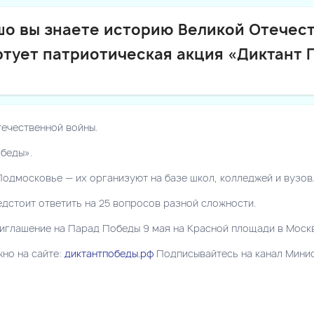
шо вы знаете историю Великой Отечес
артует патриотическая акция «Диктант 
ечественной войны.
обеды».
одмосковье — их организуют на базе школ, колледжей и вузов.
едстоит ответить на 25 вопросов разной сложности.
риглашение на Парад Победы 9 мая на Красной площади в Москв
но на сайте:
диктантпобеды.рф
Подписывайтесь на канал Мини