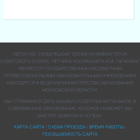
ГБПОУ МО "ЛЮБЕРЕЦКИЙ ТЕХНИКУМ ИМЕНИ ГЕРОЯ
СОВЕТСКОГО СОЮЗА, ЛЁТЧИКА-КОСМОНАВТА Ю.А. ГАГАРИНА"
ЯВЛЯЕТСЯ ГОСУДАРСТВЕННЫМ БЮДЖЕТНЫМ
ПРОФЕССИОНАЛЬНЫМ ОБРАЗОВАТЕЛЬНЫМ УЧРЕЖДЕНИЕМ,
НАХОДИТСЯ В ВЕДЕНИИ МИНИСТЕРСТВА ОБРАЗОВАНИЯ
МОСКОВСКОЙ ОБЛАСТИ.
МЫ СТРЕМИМСЯ ДАТЬ НАШИМ СТУДЕНТАМ АКТУАЛЬНОЕ И
СОВРЕМЕННОЕ ОБРАЗОВАНИЕ, КОТОРОЕ ПОМОЖЕТ ИМ
БЫСТРО ДОБИТЬСЯ УСПЕХА.
КАРТА САЙТА
|
СХЕМА ПРОЕЗДА
|
ВРЕМЯ РАБОТЫ
|
ПОСЕЩАЕМОСТЬ САЙТА