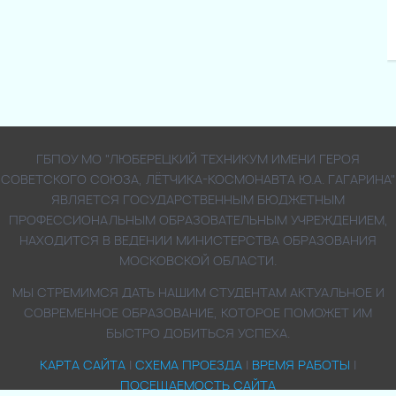
ГБПОУ МО "ЛЮБЕРЕЦКИЙ ТЕХНИКУМ ИМЕНИ ГЕРОЯ
СОВЕТСКОГО СОЮЗА, ЛЁТЧИКА-КОСМОНАВТА Ю.А. ГАГАРИНА"
ЯВЛЯЕТСЯ ГОСУДАРСТВЕННЫМ БЮДЖЕТНЫМ
ПРОФЕССИОНАЛЬНЫМ ОБРАЗОВАТЕЛЬНЫМ УЧРЕЖДЕНИЕМ,
НАХОДИТСЯ В ВЕДЕНИИ МИНИСТЕРСТВА ОБРАЗОВАНИЯ
МОСКОВСКОЙ ОБЛАСТИ.
МЫ СТРЕМИМСЯ ДАТЬ НАШИМ СТУДЕНТАМ АКТУАЛЬНОЕ И
СОВРЕМЕННОЕ ОБРАЗОВАНИЕ, КОТОРОЕ ПОМОЖЕТ ИМ
БЫСТРО ДОБИТЬСЯ УСПЕХА.
КАРТА САЙТА
|
СХЕМА ПРОЕЗДА
|
ВРЕМЯ РАБОТЫ
|
ПОСЕЩАЕМОСТЬ САЙТА