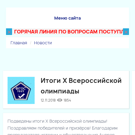
Меню сайта
×
×
ГОРЯЧАЯ ЛИНИЯ ПО ВОПРОСАМ ПОСТУПЛЕНИЯ В 
Главная
Новости
Итоги X Всероссийской
олимпиады
12.11.2018
1854
Подведены итоги Х Всероссийской олимпиады!
Поздравляем победителей и призёров! Благодарим
преподавателя истории и обществознания Андрея