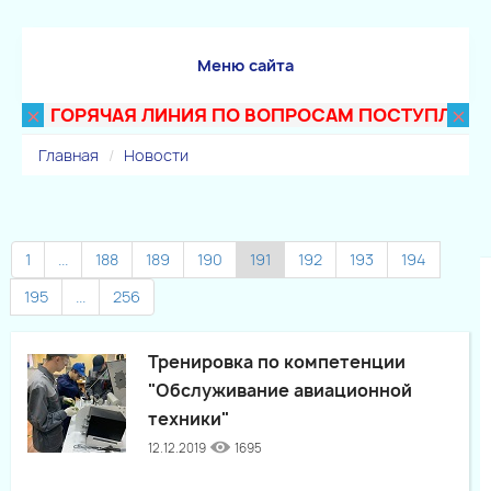
Меню сайта
×
×
ГОРЯЧАЯ ЛИНИЯ ПО ВОПРОСАМ ПОСТУПЛЕНИЯ В Т
Главная
Новости
1
...
188
189
190
191
192
193
194
195
...
256
Тренировка по компетенции
"Обслуживание авиационной
техники"
12.12.2019
1695